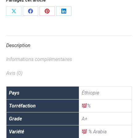
Partagez cet article
Partager
Partager
Partager
Partager
sur
sur
sur
sur
X
Facebook
Pinterest
LinkedIn
Description
Informations complémentaires
Avis (0)
Pays
Éthiopie
Torréfaction
%
Grade
A+
Variété
% Arabia