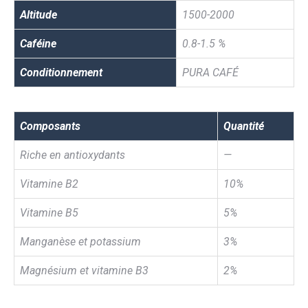
Altitude
1500-2000
Caféine
0.8-1.5 %
Conditionnement
PURA CAFÉ
Composants
Quantité
Riche en antioxydants
—
Vitamine B2
10%
Vitamine B5
5%
Manganèse et potassium
3%
Magnésium et vitamine B3
2%