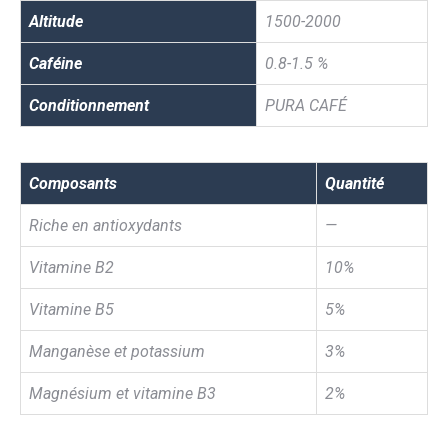
Altitude
1500-2000
Caféine
0.8-1.5 %
Conditionnement
PURA CAFÉ
Composants
Quantité
Riche en antioxydants
—
Vitamine B2
10%
Vitamine B5
5%
Manganèse et potassium
3%
Magnésium et vitamine B3
2%