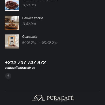
11,50
Dhs
Cookies vanille
11,50
Dhs
Guatemala
Plage
84,00
Dhs
–
600,00
Dhs
de
prix :
84,00 Dhs
à
+212 707 747 972
600,00 Dhs
contact@puracafe.co
Trouvez nous sur :
La
page
Facebook
s'ouvre
dans