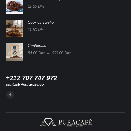
11,50
Dhs
Cookies vanille
11,50
Dhs
Guatemala
Plage
84,00
Dhs
–
600,00
Dhs
de
prix :
84,00 Dhs
à
+212 707 747 972
600,00 Dhs
contact@puracafe.co
Trouvez nous sur :
La
page
Facebook
s'ouvre
dans