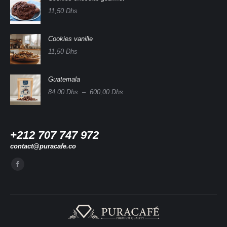
11,50
Dhs
Cookies vanille
11,50
Dhs
Guatemala
Plage
84,00
Dhs
–
600,00
Dhs
de
prix :
84,00 Dhs
à
+212 707 747 972
600,00 Dhs
contact@puracafe.co
Trouvez nous sur :
La
page
Facebook
s'ouvre
dans