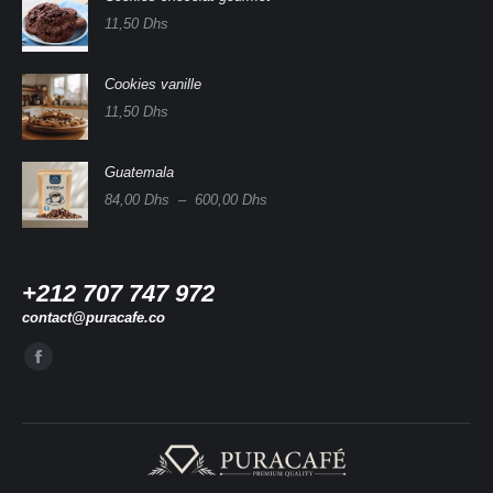
11,50
Dhs
Cookies vanille
11,50
Dhs
Guatemala
Plage
84,00
Dhs
–
600,00
Dhs
de
prix :
84,00 Dhs
à
+212 707 747 972
600,00 Dhs
contact@puracafe.co
Trouvez nous sur :
La
page
Facebook
s'ouvre
dans