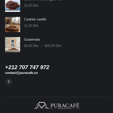
11,50
Dhs
Cookies vanille
11,50
Dhs
Guatemala
Plage
84,00
Dhs
–
600,00
Dhs
de
prix :
84,00 Dhs
à
+212 707 747 972
600,00 Dhs
contact@puracafe.co
Trouvez nous sur :
La
page
Facebook
s'ouvre
dans