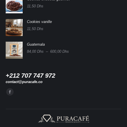
11,50
Dhs
Cookies vanille
11,50
Dhs
Guatemala
Plage
84,00
Dhs
–
600,00
Dhs
de
prix :
84,00 Dhs
à
+212 707 747 972
600,00 Dhs
contact@puracafe.co
Trouvez nous sur :
La
page
Facebook
s'ouvre
dans