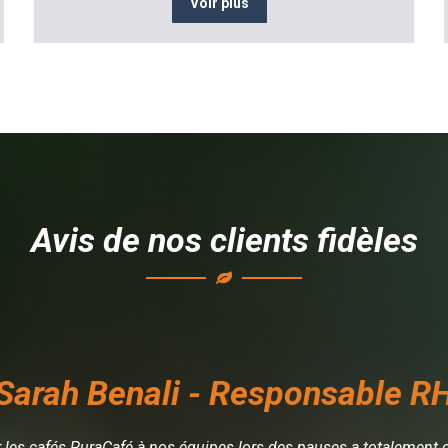
Voir plus
Avis de nos clients fidèles
Sarah Benali - Responsable R
ir les cafés PuraCafé à nos équipes lors des pauses a totalement