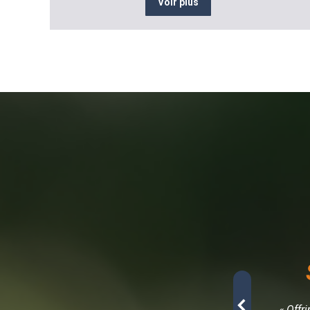
Voir plus
- Architecte d’intérieur
r mes moments de détente à la maison… Je suis
« Offr