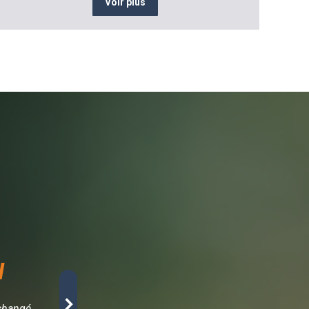
Voir plus
H
Ahmed El Idrissi - 
 changé
« En tant que gérant d’un concept store éco-resp