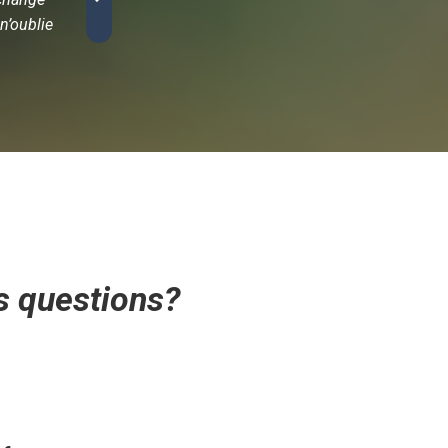
n’oublie
provenance et la qualité. PuraCafé coche toutes 
délicieux. »
s questions?