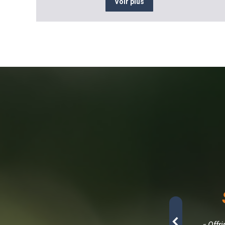
Voir plus
- Architecte d’intérieur
r mes moments de détente à la maison… Je suis
« Offr