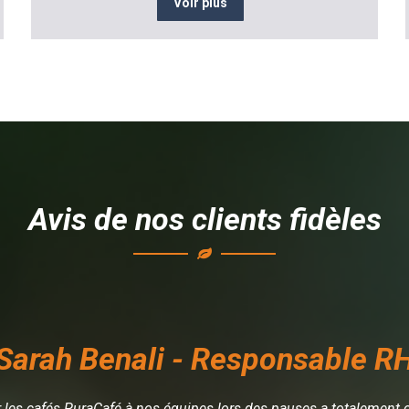
Voir plus
Avis de nos clients fidèles
Sarah Benali - Responsable R
ir les cafés PuraCafé à nos équipes lors des pauses a totalement