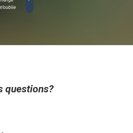
n’oublie
provenance et la qualité. PuraCafé coche toutes 
délicieux. »
s questions?