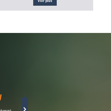
Voir plus
H
Ahmed El Idrissi - 
 changé
« En tant que gérant d’un concept store éco-resp