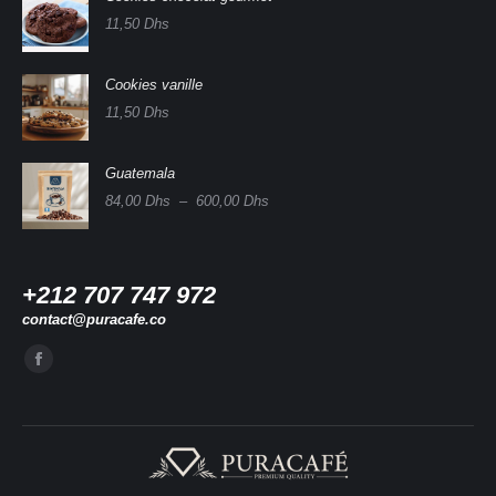
11,50
Dhs
Cookies vanille
11,50
Dhs
Guatemala
Plage
84,00
Dhs
–
600,00
Dhs
de
prix :
84,00 Dhs
à
+212 707 747 972
600,00 Dhs
contact@puracafe.co
Trouvez nous sur :
La
page
Facebook
s'ouvre
dans