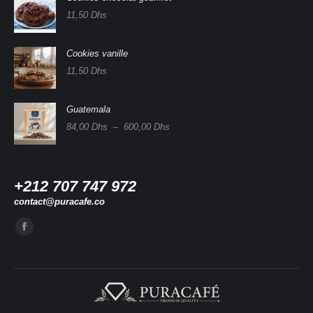
11,50
Dhs
Cookies vanille
11,50
Dhs
Guatemala
Plage
84,00
Dhs
–
600,00
Dhs
de
prix :
84,00 Dhs
à
+212 707 747 972
600,00 Dhs
contact@puracafe.co
Trouvez nous sur :
La
page
Facebook
s'ouvre
dans