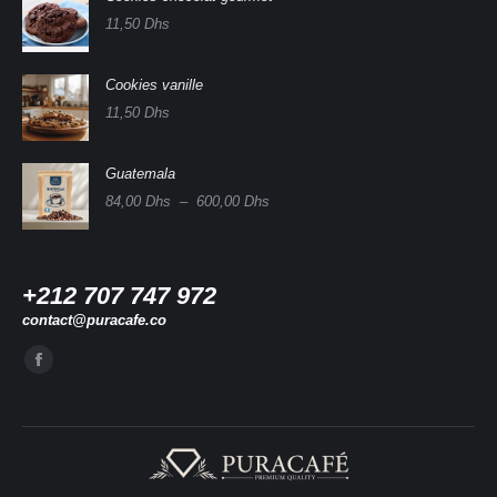
11,50
Dhs
Cookies vanille
11,50
Dhs
Guatemala
Plage
84,00
Dhs
–
600,00
Dhs
de
prix :
84,00 Dhs
à
+212 707 747 972
600,00 Dhs
contact@puracafe.co
Trouvez nous sur :
La
page
Facebook
s'ouvre
dans