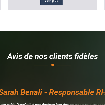
Voir plus
Avis de nos clients fidèles
Sarah Benali - Responsable R
ir les cafés PuraCafé à nos équipes lors des pauses a totalement