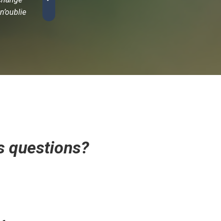
n’oublie
provenance et la qualité. PuraCafé coche toutes 
délicieux. »
s questions?