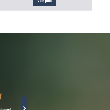
Voir plus
H
Ahmed El Idrissi - 
 changé
« En tant que gérant d’un concept store éco-resp