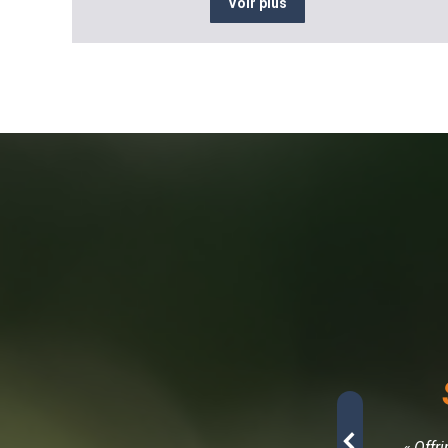
Voir plus
- Architecte d’intérieur
r mes moments de détente à la maison… Je suis
« Offr